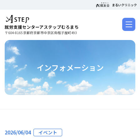
コ
まるいクリニック
ン
テ
ン
就労支援センターアステップむろまち
ツ
〒604-8165 京都府京都市中京区烏帽子屋町493
に
ス
キ
ッ
インフォメーション
プ
2026/06/04
イベント