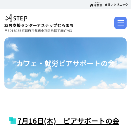
コ
まるいクリニック
ン
テ
ン
就労支援センターアステップむろまち
ツ
〒604-8165 京都府京都市中京区烏帽子屋町493
に
ス
キ
ッ
カフェ・就労ピアサポートの会
プ
7月16日(木) ピアサポートの会