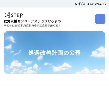
コ
まるいクリニック
ン
テ
ン
就労支援センターアステップむろまち
ツ
〒604-8165 京都府京都市中京区烏帽子屋町493
に
ス
キ
ッ
処遇改善計画の公表
プ