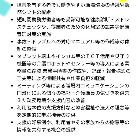
障害を有する者でも働きやすい職場環境の構築や勤
務シフトの配慮
短時間勤務労働者等も受診可能な健康診断・ストレ
スチェックや、従業者のための休憩室の設置等健康
管理対策の実施
事故・トラブルへの対応マニュアル等の作成等の体
制の整備
タブレット端末やインカム等のＩＣＴ活用や見守り
機器等の介護ロボットやセンサー等の導入による業
務量の縮減 業務手順書の作成や、記録・報告様式の
工夫等による情報共有や作業負担の軽減
ミーティング等による職場内コミュニケーションの
円滑化による個々の福祉・介護職員の気づきを踏ま
えた勤務環境や支援内容の改善
利用者本位の支援方針など障害福祉や法人の理念等
を定期的に学ぶ機会の提供
支援の好事例や、利用者やその家族からの謝意等の
情報を共有する機会の提供