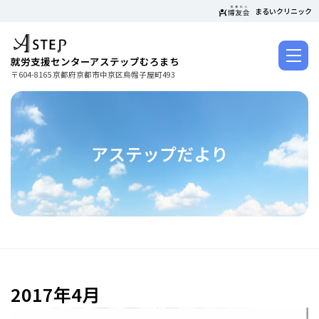
コ
まるいクリニック
ン
テ
ン
就労支援センターアステップむろまち
ツ
〒604-8165 京都府京都市中京区烏帽子屋町493
に
ス
キ
ッ
アステップだより
プ
2017年4月