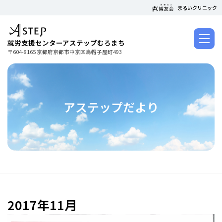
コ
まるいクリニック
ン
テ
ン
就労支援センターアステップむろまち
ツ
〒604-8165 京都府京都市中京区烏帽子屋町493
に
ス
キ
ッ
アステップだより
プ
2017年11月