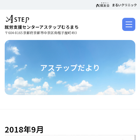
コ
まるいクリニック
ン
テ
ン
就労支援センターアステップむろまち
ツ
〒604-8165 京都府京都市中京区烏帽子屋町493
に
ス
キ
ッ
アステップだより
プ
2018年9月