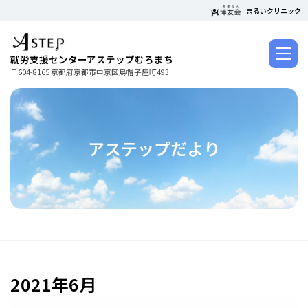
コ
まるいクリニック
ン
テ
ン
就労支援センターアステップむろまち
ツ
〒604-8165 京都府京都市中京区烏帽子屋町493
に
ス
キ
ッ
アステップだより
プ
2021年6月