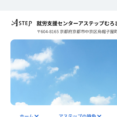
コ
ン
テ
ン
就労支援センターアステップむろ
ツ
〒604-8165 京都府京都市中京区烏帽子屋町
に
ス
キ
ッ
プ
ホーム
アステップの特色