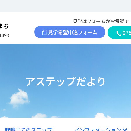
見学はフォームかお電話で
まち
見学希望申込フォーム
07
493
アステップだより
就職までのステップ
インフォメーション