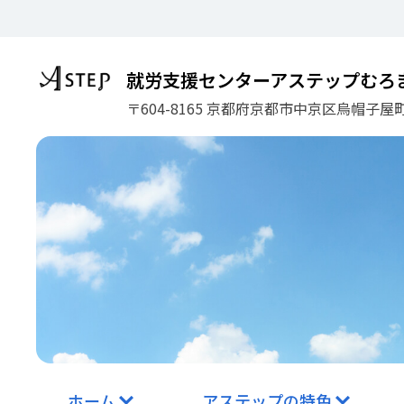
コ
ン
テ
ン
就労支援センターアステップむろ
ツ
〒604-8165 京都府京都市中京区烏帽子屋町
に
ス
キ
ッ
プ
ホーム
アステップの特色