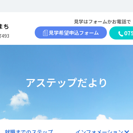
見学はフォームかお電話で
まち
見学希望申込フォーム
07
493
アステップだより
就職までのステップ
インフォメーション