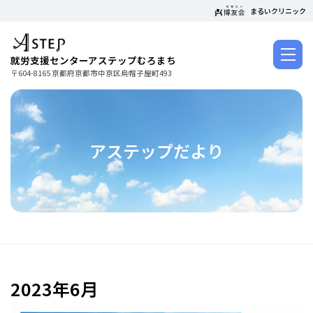
コ
まるいクリニック
ン
テ
ン
就労支援センターアステップむろまち
ツ
〒604-8165 京都府京都市中京区烏帽子屋町493
に
ス
キ
ッ
アステップだより
プ
2023年6月