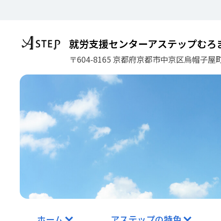
コ
ン
テ
ン
就労支援センターアステップむろ
ツ
〒604-8165 京都府京都市中京区烏帽子屋町
に
ス
キ
ッ
プ
ホーム
アステップの特色