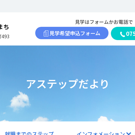
見学はフォームかお電話で
まち
見学希望申込フォーム
07
493
アステップだより
就職までのステップ
インフォメーション