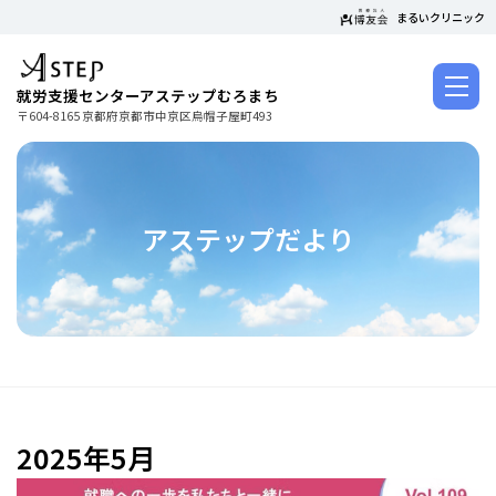
コ
まるいクリニック
ン
テ
ン
就労支援センターアステップむろまち
ツ
〒604-8165 京都府京都市中京区烏帽子屋町493
に
ス
キ
ッ
アステップだより
プ
2025年5月