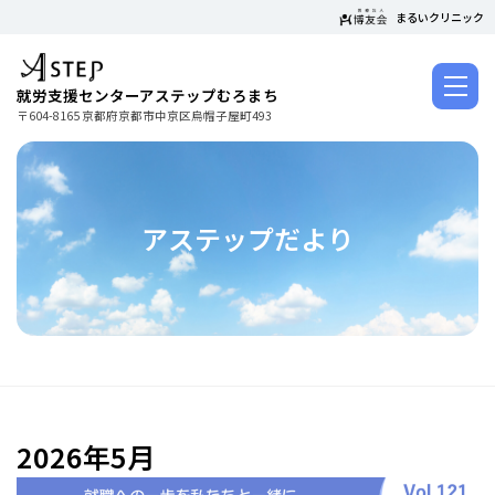
コ
まるいクリニック
ン
テ
ン
就労支援センターアステップむろまち
ツ
〒604-8165 京都府京都市中京区烏帽子屋町493
に
ス
キ
ッ
アステップだより
プ
2026年5月